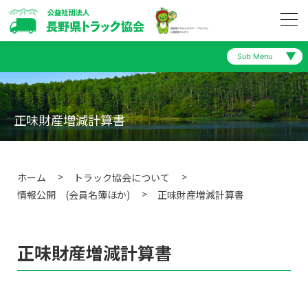
Sub Menu
トラック協会について
定款
正味財産増減計算書
トラック協会の取り組み
役員名簿
会員の皆様へ
ホーム
トラック協会について
委員名簿
情報公開 (会員名簿ほか)
正味財産増減計算書
一般の皆様へ
会員名簿
正味財産増減計算書
陸災防長野県支部
事業報告
長野県トラック交通共済協同組合
事業計画