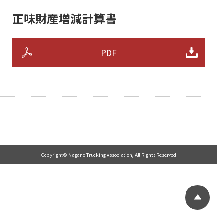
正味財産増減計算書
収支予算書
アクセス
財産目録
お問い合わせ
PDF
貸借対照表
入会のご案内
正味財産増減計算書
プライバシーポリシー
Copyright© Nagano Trucking Association, All Rights Reserved