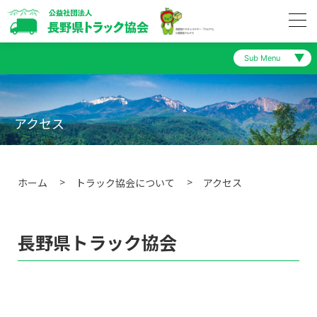
Sub Menu
トラック協会について
事業概要
アクセス
トラック協会の取り組み
組織図
会員の皆様へ
ホーム
トラック協会について
アクセス
アクセス
一般の皆様へ
長野県トラック協会の関係団体
長野県トラック協会
陸災防長野県支部
情報公開 (会員名簿ほか)
長野県トラック交通共済協同組合
研修施設