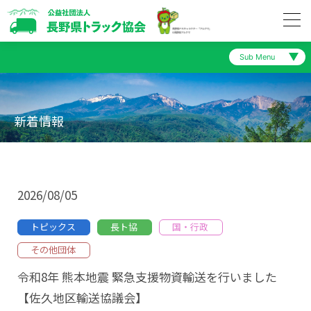
Sub Menu
トラック協会について
重要なお知らせ
新着情報
トラック協会の取り組み
道路情報
会員の皆様へ
トピックス
2026/08/05
一般の皆様へ
長ト協
トピックス
長ト協
国・行政
その他団体
陸災防長野県支部
全ト協
令和8年 熊本地震 緊急支援物資輸送を行いました
長野県トラック交通共済協同組合
【佐久地区輸送協議会】
国・行政