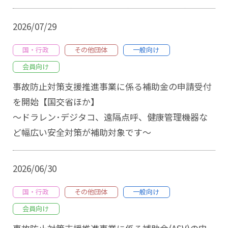
その他団体
アクセス
2026/07/29
イベント
国・行政
その他団体
一般向け
お問い合わせ
会員向け
一般向け
入会のご案内
事故防止対策支援推進事業に係る補助金の申請受付
を開始【国交省ほか】
会員向け
～ドラレン･デジタコ、遠隔点呼、健康管理機器な
プライバシーポリシー
ど幅広い安全対策が補助対象です～
その他
2026/06/30
国・行政
その他団体
一般向け
会員向け